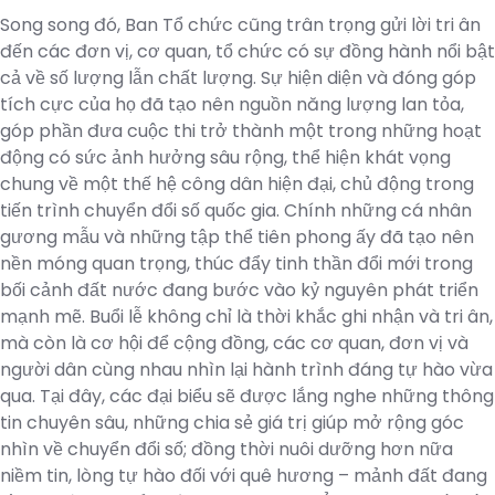
Song song đó, Ban Tổ chức cũng trân trọng gửi lời tri ân
đến các đơn vị, cơ quan, tổ chức có sự đồng hành nổi bật
cả về số lượng lẫn chất lượng. Sự hiện diện và đóng góp
tích cực của họ đã tạo nên nguồn năng lượng lan tỏa,
góp phần đưa cuộc thi trở thành một trong những hoạt
động có sức ảnh hưởng sâu rộng, thể hiện khát vọng
chung về một thế hệ công dân hiện đại, chủ động trong
tiến trình chuyển đổi số quốc gia. Chính những cá nhân
gương mẫu và những tập thể tiên phong ấy đã tạo nên
nền móng quan trọng, thúc đẩy tinh thần đổi mới trong
bối cảnh đất nước đang bước vào kỷ nguyên phát triển
mạnh mẽ. Buổi lễ không chỉ là thời khắc ghi nhận và tri ân,
mà còn là cơ hội để cộng đồng, các cơ quan, đơn vị và
người dân cùng nhau nhìn lại hành trình đáng tự hào vừa
qua. Tại đây, các đại biểu sẽ được lắng nghe những thông
tin chuyên sâu, những chia sẻ giá trị giúp mở rộng góc
nhìn về chuyển đổi số; đồng thời nuôi dưỡng hơn nữa
niềm tin, lòng tự hào đối với quê hương – mảnh đất đang