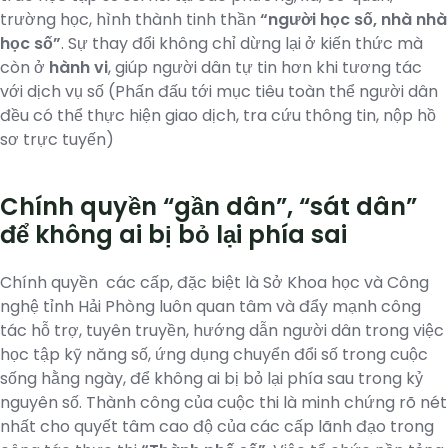
trường học, hình thành tinh thần
“người học số, nhà nhà
học số”
. Sự thay đổi không chỉ dừng lại ở kiến thức mà
còn ở
hành vi
, giúp người dân tự tin hơn khi tương tác
với dịch vụ số (Phấn đấu tới mục tiêu toàn thể người dân
đều có thể thực hiện giao dịch, tra cứu thông tin, nộp hồ
sơ trực tuyến)
Chính quyền “gần dân”, “sát dân”
để không ai bị bỏ lại phía sai
Chính quyền các cấp, đặc biệt là Sở Khoa học và Công
nghệ tỉnh Hải Phòng luôn quan tâm và đẩy mạnh công
tác hỗ trợ, tuyên truyền, hướng dẫn người dân trong việc
học tập kỹ năng số, ứng dụng chuyển đổi số trong cuộc
sống hằng ngày, để không ai bị bỏ lại phía sau trong kỷ
nguyên số. Thành công của cuộc thi là minh chứng rõ nét
nhất cho quyết tâm cao độ của các cấp lãnh đạo trong