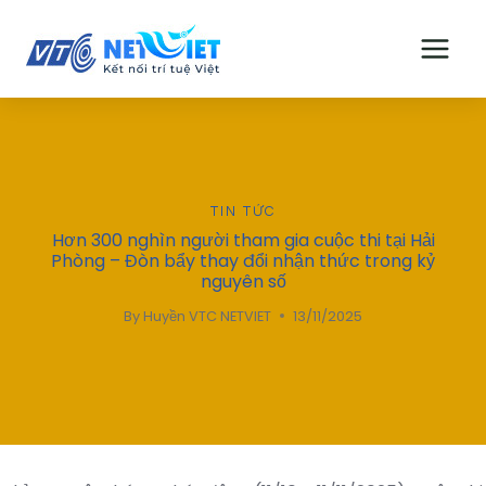
Skip
to
content
TIN TỨC
Hơn 300 nghìn người tham gia cuộc thi tại Hải
Phòng – Đòn bẩy thay đổi nhận thức trong kỷ
nguyên số
By
Huyền VTC NETVIET
13/11/2025