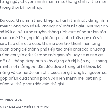
từng ngày chuyển mình mạnh mẽ, khẳng định vị thế mới
trong thời kỳ hội nhập.
Dù cuộc thi chính thức khép lại, hành trình xây dựng hình
mẫu “Công dân số Hải Phòng” chỉ mới bắt đầu. Những con
số kỷ lục, hiệu ứng truyền thông tích cực cùng sự lan tỏa
mạnh mẽ từ cộng đồng không chỉ cho thấy quy mô và
sức hấp dẫn của cuộc thi, mà còn trở thành nền tảng
quan trọng để thành phố tiếp tục triển khai các chương
trình chuyển đổi số trong thời gian tới. Đây sẽ là tiền đề
để Hải Phòng từng bước xây dựng đô thị hiện đại – thông
minh, nơi mỗi người dân đều được trang bị tri thức, kỹ
năng và cơ hội để làm chủ cuộc sống trong kỷ nguyên số,
góp phần đưa thành phố vươn lên mạnh mẽ, bắt nhịp
cùng xu thế phát triển của thế giới.
Post
PREVIOUS
VTC NetViet tuổi 17 rực rỡ: