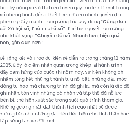
công tác thực thi
“Thành phố số”
. Việc tổ chức nền tảng
học kỹ năng số và thi trực tuyến quy mô lớn là một trong
số những hành động thiết thực được chính quyền địa
phương đẩy mạnh trong công tác xây dựng “
Công dân
số, Xã hội số, Thành phố số”
. Thể hiện quyết tâm cũng
như khát vọng:
“Chuyển đổi số: Nhanh hơn, hiệu quả
hơn, gần dân hơn”
.
Lễ Tổng kết và Trao dự kiến sẽ diễn ra trong tháng 12 năm
2025. Đây là điểm nhấn quan trọng khép lại hành trình
đầy cảm hứng của cuộc thi năm nay. Sự kiện không chỉ
nhằm tổng kết những thành tựu nổi bật, những dấu mốc
đáng tự hào mà chương trình đã ghi lại, mà còn là dịp để
ghi nhận, tôn vinh những cá nhân và tập thể đã nỗ lực
bền bỉ, thể hiện xuất sắc trong suốt quá trình tham gia.
Những gương mặt đạt thành tích cao nhất sẽ được
xướng tên như những đại diện tiêu biểu cho tinh thần học
tập, sáng tạo và đổi mới.