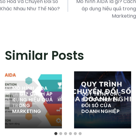
navigation
Số Hóa Và Chuyển Đổi Số
Mô hình AIDA là gì? Cách
Khác Nhau Như Thế Nào?
áp dụng hiệu quả trong
Marketing
Similar Posts
MÔ HÌNH AIDA
LÀ GÌ? CÁCH ÁP
QUY TRÌNH CÁC
DỤNG HIỆU QUẢ
BƯỚC CHUYỂN
TRONG
ĐỔI SỐ CỦA
MARKETING
DOANH NGHIỆP