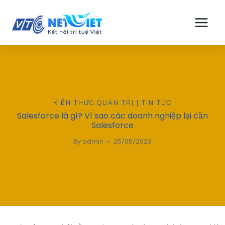
Skip
to
content
KIẾN THỨC QUẢN TRỊ
|
TIN TỨC
Salesforce là gì? Vì sao các doanh nghiệp lại cần
Salesforce
By
admin
25/05/2023