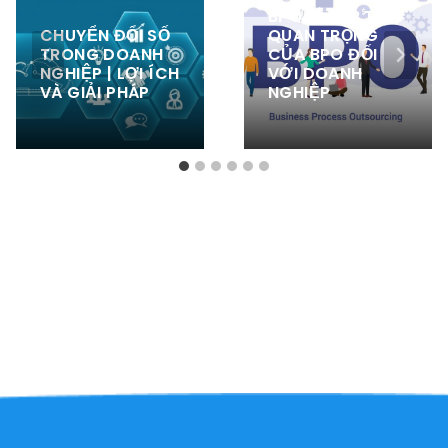
BPO LÀ GÌ? TẦM
CHUYỂN ĐỔI SỐ
QUAN TRỌNG
TRONG DOANH
CỦA BPO ĐỐI
NGHIỆP | LỢI ÍCH
VỚI DOANH
VÀ GIẢI PHÁP
NGHIỆP