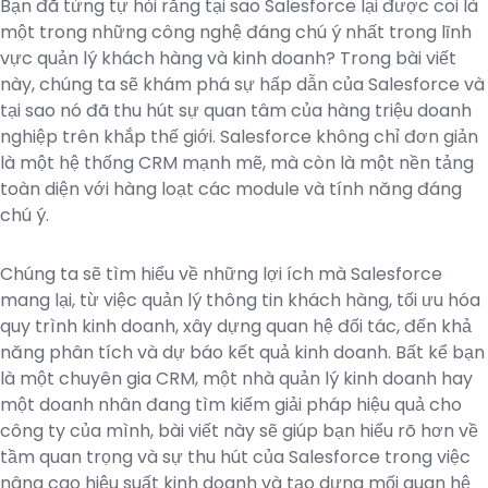
Bạn đã từng tự hỏi rằng tại sao Salesforce lại được coi là
một trong những công nghệ đáng chú ý nhất trong lĩnh
vực quản lý khách hàng và kinh doanh? Trong bài viết
này, chúng ta sẽ khám phá sự hấp dẫn của Salesforce và
tại sao nó đã thu hút sự quan tâm của hàng triệu doanh
nghiệp trên khắp thế giới. Salesforce không chỉ đơn giản
là một hệ thống CRM mạnh mẽ, mà còn là một nền tảng
toàn diện với hàng loạt các module và tính năng đáng
chú ý.
Chúng ta sẽ tìm hiểu về những lợi ích mà Salesforce
mang lại, từ việc quản lý thông tin khách hàng, tối ưu hóa
quy trình kinh doanh, xây dựng quan hệ đối tác, đến khả
năng phân tích và dự báo kết quả kinh doanh. Bất kể bạn
là một chuyên gia CRM, một nhà quản lý kinh doanh hay
một doanh nhân đang tìm kiếm giải pháp hiệu quả cho
công ty của mình, bài viết này sẽ giúp bạn hiểu rõ hơn về
tầm quan trọng và sự thu hút của Salesforce trong việc
nâng cao hiệu suất kinh doanh và tạo dựng mối quan hệ