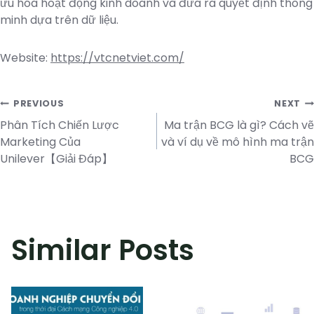
ưu hóa hoạt động kinh doanh và đưa ra quyết định thông
minh dựa trên dữ liệu.
Website:
https://vtcnetviet.com/
Post
PREVIOUS
NEXT
navigation
Phân Tích Chiến Lược
Ma trận BCG là gì? Cách vẽ
Marketing Của
và ví dụ về mô hình ma trận
Unilever【Giải Đáp】
BCG
Similar Posts