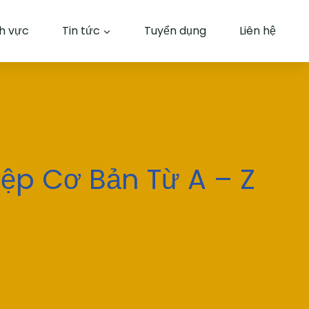
nh vực
Tin tức
Tuyển dụng
Liên hệ
p Cơ Bản Từ A – Z